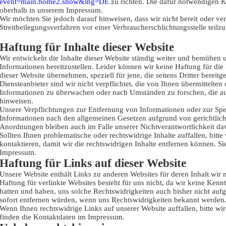
event=main.home2.show&lng=DE
zu richten. Die dafür notwendigen K
oberhalb in unserem Impressum.
Wir möchten Sie jedoch darauf hinweisen, dass wir nicht bereit oder verp
Streitbeilegungsverfahren vor einer Verbraucherschlichtungsstelle teil
Haftung für Inhalte dieser Website
Wir entwickeln die Inhalte dieser Website ständig weiter und bemühen u
Informationen bereitzustellen. Leider können wir keine Haftung für die K
dieser Website übernehmen, speziell für jene, die seitens Dritter bereitge
Diensteanbieter sind wir nicht verpflichtet, die von Ihnen übermittelten
Informationen zu überwachen oder nach Umständen zu forschen, die auf
hinweisen.
Unsere Verpflichtungen zur Entfernung von Informationen oder zur Sp
Informationen nach den allgemeinen Gesetzen aufgrund von gerichtlic
Anordnungen bleiben auch im Falle unserer Nichtverantwortlichkeit da
Sollten Ihnen problematische oder rechtswidrige Inhalte auffallen, bitt
kontaktieren, damit wir die rechtswidrigen Inhalte entfernen können. S
Impressum.
Haftung für Links auf dieser Website
Unsere Website enthält Links zu anderen Websites für deren Inhalt wir n
Haftung für verlinkte Websites besteht für uns nicht, da wir keine Kennt
hatten und haben, uns solche Rechtswidrigkeiten auch bisher nicht aufg
sofort entfernen würden, wenn uns Rechtswidrigkeiten bekannt werden
Wenn Ihnen rechtswidrige Links auf unserer Website auffallen, bitte wir
finden die Kontaktdaten im Impressum.