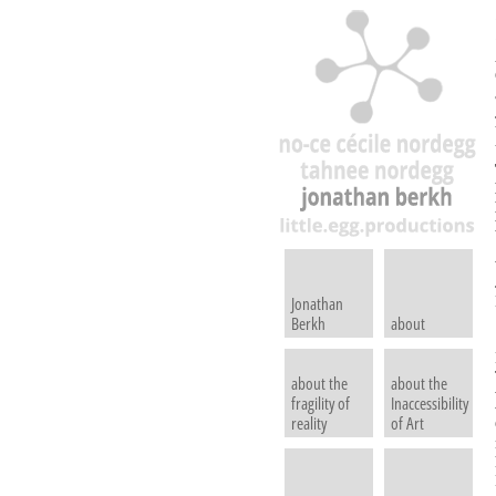
Jonathan
Berkh
about
about the
about the
fragility of
Inaccessibility
reality
of Art