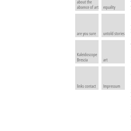
about the
absence of art
equality
are you sure
untold stories
Kaleidoscope
Brescia
art
links contact
Impressum