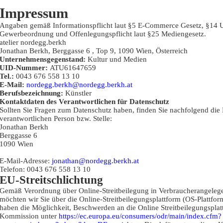
Impressum
Angaben gemäß Informationspflicht laut §5 E-Commerce Gesetz, §14 
Gewerbeordnung und Offenlegungspflicht laut §25 Mediengesetz.
atelier nordegg.berkh
Jonathan Berkh, Berggasse 6 , Top 9, 1090 Wien, Österreich
Unternehmensgegenstand:
Kultur und Medien
UID-Nummer:
ATU61647659
Tel.:
0043 676 558 13 10
E-Mail:
nordegg.berkh@nordegg.berkh.at
Berufsbezeichnung:
Künstler
Kontaktdaten des Verantwortlichen für Datenschutz
Sollten Sie Fragen zum Datenschutz haben, finden Sie nachfolgend die
verantwortlichen Person bzw. Stelle:
Jonathan Berkh
Berggasse 6
1090 Wien
E-Mail-Adresse:
jonathan@nordegg.berkh.at
Telefon: 0043 676 558 13 10
EU-Streitschlichtung
Gemäß Verordnung über Online-Streitbeilegung in Verbraucherangele
möchten wir Sie über die Online-Streitbeilegungsplattform (OS-Plattfor
haben die Möglichkeit, Beschwerden an die Online Streitbeilegungspla
Kommission unter
https://ec.europa.eu/consumers/odr/main/index.cfm?