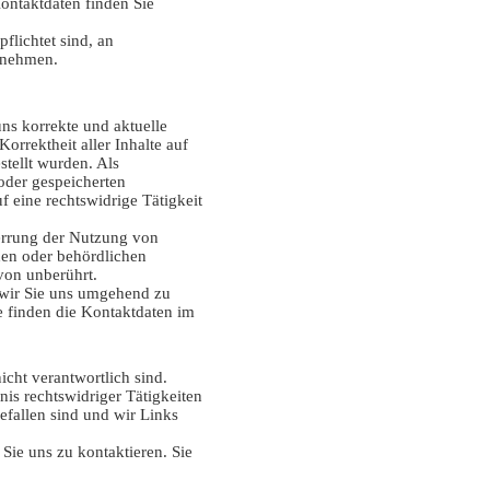
ontaktdaten finden Sie
flichtet sind, an
zunehmen.
ns korrekte und aktuelle
orrektheit aller Inhalte auf
stellt wurden. Als
 oder gespeicherten
 eine rechtswidrige Tätigkeit
errung der Nutzung von
hen oder behördlichen
von unberührt.
e wir Sie uns umgehend zu
ie finden die Kontaktdaten im
icht verantwortlich sind.
nis rechtswidriger Tätigkeiten
efallen sind und wir Links
.
 Sie uns zu kontaktieren. Sie