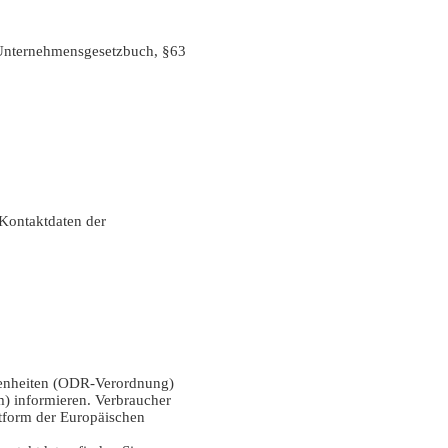
Unternehmensgesetzbuch, §63
 Kontaktdaten der
genheiten (ODR-Verordnung)
m) informieren. Verbraucher
ttform der Europäischen