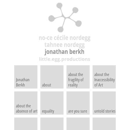
about the
about the
Jonathan
fragility of
Inaccessibility
Berkh
about
reality
of Art
about the
absence of art
equality
are you sure
untold stories